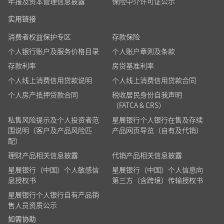
年报及资本管理信息披露
保险中介许可证公示
实用链接
消费者权益保护专区
存款保险
个人银行账户及服务价格目录
个人账户章则及条款
存款利率
房贷基准利率
个人线上消费信用贷款说明
个人线上消费信用贷款合同
个人房产抵押贷款合同
税收居民身份自我声明
（FATCA & CRS）
私售风险提示及个人投资者范
星展银行个人银行在售及存续
围说明（客户及产品风险匹
产品网页导览（自有及代销）
配）
理财产品相关信息披露
代销产品相关信息披露
星展银行（中国）个人敏感信
星展银行（中国）个人信息向
息授权书
第三方（含跨境）传输授权书
星展银行个人银行自有产品销
售人员资质公示
如需协助