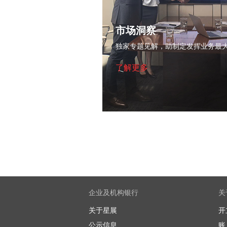
市场洞察
独家专题见解，助制定发挥业务最
了解更多
企业及机构银行
关
关于星展
开
公示信息
账