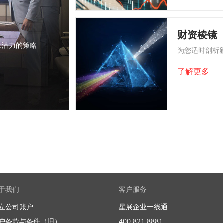
财资棱镜
大潜力的策略
为您适时剖析
了解更多
于我们
客户服务
立公司账户
星展企业一线通
户条款与条件（旧）
400 821 8881