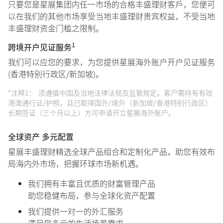
只要您是星展集团内任一市场的合格丰盛理财客戶，您便可
以在我们的其他市场享受当地丰盛理财贵宾权益，不受当地
丰盛理财资金门槛之限制。
1
跨境开户见证服务
我们可以应您的要求，为您提供星展海外账户开户见证服务
(香港特别行政区/新加坡)。
*注释1： 须遵循中国及当地法律法规及监管规定。客户需持有有效
港澳通行证/护照，且已取得国外/境外（新加坡/香港特别行政区）
长期签证（三个月以上）方可申请开立星展海外账户。
全球资产 多元配置
星展丰盛理财精选全球产品组合和定制化产品，助您有效布
局海内外市场，把握环球市场新机遇。
我们拥有丰富且优质的财富管理产品
助您稳健布局，参与全球化资产配置
我们提供一对一的外汇服务
满足您多元的生活场景需求