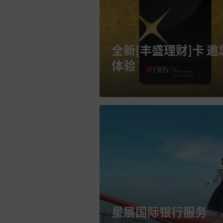
全新[丰盛理财]卡 邀
体验
星展国际银行服务