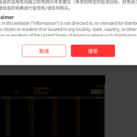
信息的适用性向独立财务顾问寻求建议（考虑到特定的投资目标，财务状
据信息的依赖进行投资和/或任何购买。
laimer
in this website ("Information") is not directed to, or intended for distrib
a citizen or resident of or located in any locality, state, country, or other
ens or residents of the United States of America) where such distribution
ld be contrary to law or regulation.
取消
接受
n offer to sell or the solicitation of an offer to buy any security in any ju
ed States of America) where such an offer or solicitation would be contra
中枢。
lished for general circulation only and does not have regard to the spec
tuation and the particular needs of any specific person. Visitors accessi
 an independent financial adviser regarding the suitability of the Infor
ount the specific investment objectives, financial situation and/or parti
e Information) before making any investment and/or any purchase in rel