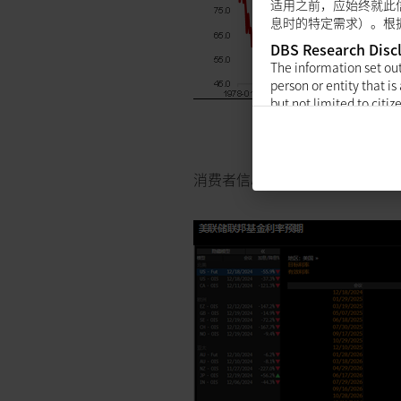
适用之前，应始终就此
息时的特定需求）。根
DBS Research Disc
The information set out 
person or entity that is 
but not limited to citiz
availability or use wou
This Information is not a
not limited to the Unit
消费者信心指数持续回升，重回
This Information is pub
objectives, financial si
always seek advice from
herein (taking into acc
person in receipt of th
Information.