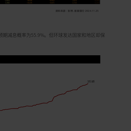
预期减息概率为55.9%。但环球发达国家和地区却保