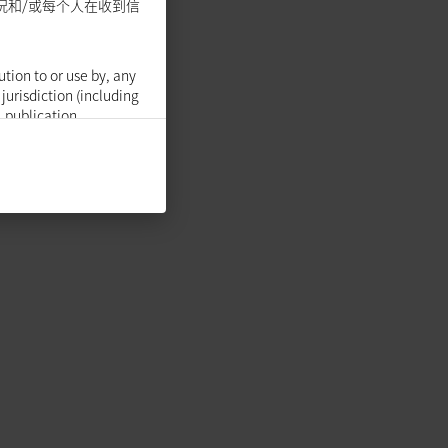
况和/或每个人在收到信
ution to or use by, any
 jurisdiction (including
, publication,
risdiction (including but
ry to law or regulation.
ific investment
ng this website should
mation referred to
cular needs of each
iance of the