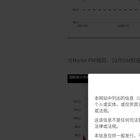
与Markit PMI相异，10月IS
本网站中列出的信息（
个人或实体，或仅供其
或法规。
这该信息不是任何司法
法律或法规。
本信息仅供一般发行，