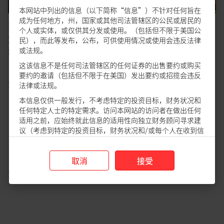
本网站中列出的信息（以下简称“信息”）不针对任何旨在
成为任何地方，州，国家或其他司法管辖区的公民或居民的
全球
•
23 Dec 2024
全球
•
2 Dec 2024
个人或实体，或仅供其分发或使用。（包括但不限于美国公
如何在利率波动时期优化
日元升值，套利交易平仓
民），而此等发布，公布，可供使用情况或使用会违反法律
组合以平衡风险和收益？
会再次打击美股吗？
或法规。
这该信息不是任何司法管辖区的任何证券的出售要约或购买
要约的邀请（包括但不限于在美国）发出要约或招揽会违反
查看全部
法律或法规。
本信息仅供一般发行，不考虑特定的投资目标，财务状况和
任何特定人士的特定需求。访问本网站的访问者在做出任何
适用之前，应始终就此信息的适用性向独立财务顾问寻求建
议（考虑到特定的投资目标，财务状况和/或每个人在收到信
固定收益策略
息时的特定需求）。根据信息的依赖进行投资和/或任何购
买。
取消
接受
DBS Research Disclaimer
查看全部
The information set out in this website ("Information") is
not directed to, or intended for distribution to or use by,
any person or entity that is a citizen or resident of or
located in any locality, state, country, or other jurisdiction
(including but not limited to citizens or residents of the