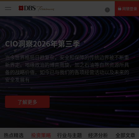
网银登录
个人网银
企业网银IDEAL
CIO洞察2026年第三季
当今世界格局日趋复杂，安全和保障的传统边界被不断重
新界定。地缘政治的博弈周旋，加之石油等自然资源所具
备的战略价值，如今已与我们的各项经营活动以及未来的
安全发展有
了解更多
热点精选
投资策略
行业与主题
经济分析
全部文章