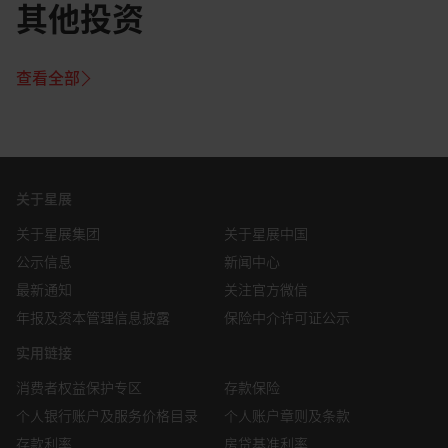
United States of America) where such distribution,
其他投资
publication, availability or use would be contrary to law or
regulation.
This Information is not an offer to sell or the solicitation of
查看全部
an offer to buy any security in any jurisdiction (including
but not limited to the United States of America) where
such an offer or solicitation would be contrary to law or
regulation.
This Information is published for general circulation only
关于星展
and does not have regard to the specific investment
objectives, financial situation and the particular needs of
关于星展集团
关于星展中国
any specific person. Visitors accessing this website should
公示信息
新闻中心
always seek advice from an independent financial adviser
regarding the suitability of the Information referred to
最新通知
关注官方微信
herein (taking into account the specific investment
年报及资本管理信息披露
保险中介许可证公示
objectives, financial situation and/or particular needs of
each person in receipt of the Information) before making
实用链接
any investment and/or any purchase in reliance of the
Information.
消费者权益保护专区
存款保险
个人银行账户及服务价格目录
个人账户章则及条款
存款利率
房贷基准利率