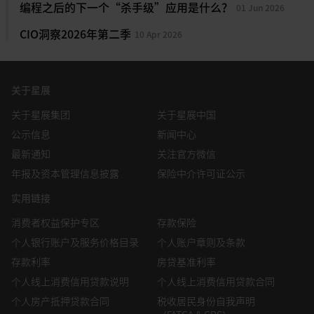
况下，黄金可能无法受惠，因为较高的通胀加上高利率将抑
regulation.
编程之后的下一个“杀手级”应用是什么？
01 Jun 2026
提供会计、法律或税务意见或投资推荐，也不应被当作该等意见
制消费者对黄金的需求（特别是在珠宝和加工领域），并增
This Information is not an offer to sell or the solicitation of
或推荐而加以依赖，读者不应以本信息来代替自己的判断，而应
CIO洞察2026年第二季
10 Apr 2026
加持有非收益资产的机会成本。
an offer to buy any security in any jurisdiction (including
获取独立的法律或财务意见。星展银行及其关联公司或附属机构
but not limited to the United States of America) where
并不作为顾问行事，亦不就任何财务后果或其他后果承担任何受
通胀对黄金的影响分岐。历史上，当通胀率极高（大于
such an offer or solicitation would be contrary to law or
托人义务或责任。
8%）、货币稳定性信心不足且实际利率处于低位甚至负值
regulation.
关于星展
•本信息并未考虑任何特定人士的特定投资目标、财务状况或特
时，黄金表现良好，例如在1970年代。然而，当通胀率温
This Information is published for general circulation only
定需求。在进行本信息提及的任何交易或决定购买本信息所提及
和上升时（介于4%至8%）且央行能够有效收紧货币政策
关于星展集团
关于星展中国
and does not have regard to the specific investment
的任何产品前，读者应采取措施确保其理解该交易并基于读者自
时，随着实质收益率飙升，黄金表现往往落后其他资产（例
objectives, financial situation and the particular needs of
公示信息
新闻中心
身的目标和情况对该交易的适当性作出独立评估。特别是，读者
any specific person. Visitors accessing this website should
如2013年的缩减恐慌、2018年和2022年）。
最新通知
应当阅读所有与产品相关的文件（包括但不限于产品说明书、发
关注官方微信
always seek advice from an independent financial adviser
售文件或其他类似的或相应的要约或发行文件，视情形而定），
因此，黄金与通胀之间的关系并非简单的线性关系，即通胀
年报及资本管理信息披露
保险中介许可证公示
regarding the suitability of the Information referred to
并考虑向财务或其他专业顾问寻求意见或进行读者认为需要或适
上升并不一定意味着金价上升。更准确的结论是，当通胀上
herein (taking into account the specific investment
实用链接
当的独立调查。如读者选择不采取上述措施，读者应谨慎考虑本
objectives, financial situation and/or particular needs of
升且市场对货币稳定的信心低迷时，黄金表现良好。
信息所提及的产品是否适合其自身。
each person in receipt of the Information) before making
消费者权益保护专区
存款保险
图2：在通胀水平中等偏高时期，黄金表现通常不佳
any investment and/or any purchase in reliance of the
•本信息所包含的信息和意见是从星展银行认为可靠的来源获
个人银行账户及服务价格目录
个人账户章则及条款
Information.
得，星展银行、其关联公司或附属机构并不因发表及/或分发本
存款利率
信息而为任何特定用途就其充分性、完整性、准确性或及时性作
房贷基准利率
出任何陈述和保证。投资有风险，投资的亏损风险可能是重大
个人线上消费信用贷款说明
个人线上消费信用贷款合同
的，并可能导致本金亏损。所有的意见和预测均可能会发生变
个人房产抵押贷款合同
税收居民身份自我声明
化，而不会另行通知。任何过往的表现、预期、预测、或对于结