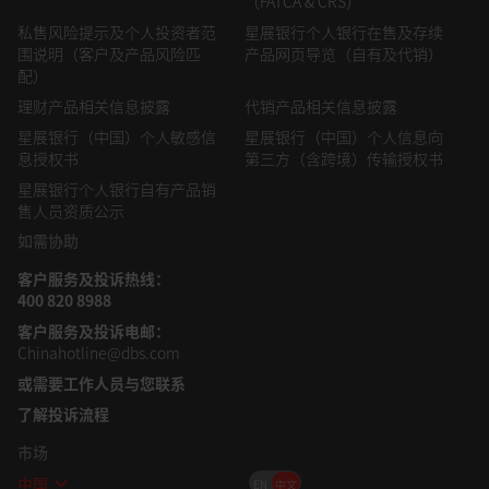
（FATCA & CRS）
果的模拟，并不能作为任何投资未来或可能表现的必然指标。星
私售风险提示及个人投资者范
星展银行个人银行在售及存续
展银行、其关联公司或附属机构并不保证本信息中提及的任何证
围说明（客户及产品风险匹
产品网页导览（自有及代销）
券的信用评级在任何特定期间内维持有效，亦不保证该等评级将
配）
来不会被修改、中止或取消（如有关信用评级机构依其判断认为
理财产品相关信息披露
代销产品相关信息披露
形势使然）。任何产品的价值和该产品的收益可能会上升也可能
数据源：彭博，星展集团
会下跌。此外，股票价格是波动的，有时可能会剧烈波动。股票
星展银行（中国）个人敏感信
星展银行（中国）个人信息向
息授权书
价格可能上涨也可能下跌，并可能变得毫无价值。股票买卖的结
第三方（含跨境）传输授权书
注：计算期间为1971年至2025年的黄金年回报率和美国消
果可能是亏损而非盈利。外汇交易有风险。读者应注意汇率的波
星展银行个人银行自有产品销
费者物价指数（CPI）年增率
动可能会导致货币兑换损失。星展银行、其关联公司或附属机构
售人员资质公示
黄金目前被视为风险资产。由于上述动态，黄金作为避险资
并不就任何因使用或依赖本信息或其内容而产生的或与之相关的
如需协助
产的地位减弱，近期表现较接近风险资产，与债券和股票走
任何直接、间接或后果性的损失或损害承担任何责任。
客户服务及投诉热线：
•星展银行、其关联公司或附属机构，其各自的董事及/或员工
势趋于一致。这种转变部分是由于战争导致的通胀和利率前
400 820 8988
可能在本信息中所提及的产品中持有头寸或其他利益，并可能就
景变化，但也是因为黄金交易近年来变得拥挤；过去三年，
本信息中提及的产品进行交易。星展银行、其关联公司或附属机
客户服务及投诉电邮：
黄金带来了令人瞩目的表现（例如，2023年：上升15%，
构可能和产品的提供者有联盟或其他合同安排，以推广或销售其
Chinahotline@dbs.com
2024年：上升26%，2025年：上升67%），但正如投资者
产品。如星展银行的任何关联公司是产品提供者，该关联公司可
或需要工作人员
与您联系
参与激增后常见的情况一样，随之而来的是获利回吐和波动
能会从投资者处收取费用。此外，受制于监管审批，星展银行、
加剧。尽管如此，这种转变不会是永久性的。随着时间的推
了解投诉流程
其关联公司或附属机构，其各自的董事及/或员工亦可能为（或
移，投机性资金可能会撤出，投资者预期可望重新调整，黄
寻求为）该等服务提供者提供经纪、投资银行和其他银行或金融
市场
金应该会逐渐回归传统的价值储存角色。历史经验显示，这
服务。
中国
EN
中文