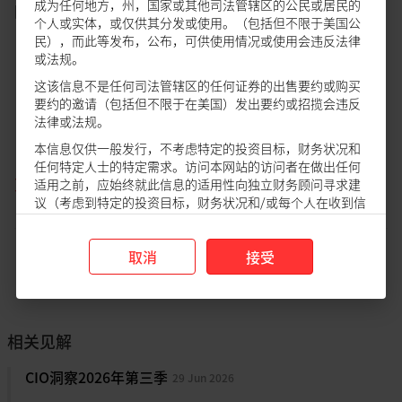
成为任何地方，州，国家或其他司法管辖区的公民或居民的
图1：伊朗战争后实际利率飙升；与黄金价格重新挂钩
个人或实体，或仅供其分发或使用。（包括但不限于美国公
民），而此等发布，公布，可供使用情况或使用会违反法律
或法规。
这该信息不是任何司法管辖区的任何证券的出售要约或购买
要约的邀请（包括但不限于在美国）发出要约或招揽会违反
法律或法规。
本信息仅供一般发行，不考虑特定的投资目标，财务状况和
任何特定人士的特定需求。访问本网站的访问者在做出任何
更多资讯
适用之前，应始终就此信息的适用性向独立财务顾问寻求建
议（考虑到特定的投资目标，财务状况和/或每个人在收到信
息时的特定需求）。根据信息的依赖进行投资和/或任何购
买。
数据源：彭博，星展集团
取消
接受
免责声明和重要说明
DBS Research Disclaimer
这是否意味黄金不再是避险资产？这个问题的答案很大程度
• 本信息由星展银行（中国）有限公司（“星展银行”）发表
The information set out in this website ("Information") is
上取决于美伊战争如何演变。如果冲突很快解决且霍尔木兹
not directed to, or intended for distribution to or use by,
及/或分发，仅供参阅。本信息仅供星展银行及该信息所被递交
any person or entity that is a citizen or resident of or
海峡重新开放，失控的通胀风险可望减弱，缓和金价下跌的
的星展银行之客户或潜在客户阅览，未经星展银行事先书面许
located in any locality, state, country, or other jurisdiction
相关见解
可，不得复制、传送或传播给任何其他人士。
压力。反之，如果冲突持续且海峡保持关闭，全球可能面
(including but not limited to citizens or residents of the
•本信息并不构成或形成关于认购或达成任何交易的任何要约、
临“轻度停滞性通胀”情境，即经济增长担忧与通胀风险同
United States of America) where such distribution,
CIO洞察2026年第三季
29 Jun 2026
推荐、邀请或招揽，本信息并不意图（亦不许可）向公众作出关
时上升。在撰写本文时，冲突似乎难以迅速解决；在这种情
publication, availability or use would be contrary to law or
于认购或达成任何交易的要约，亦不应被视为如此。本信息无意