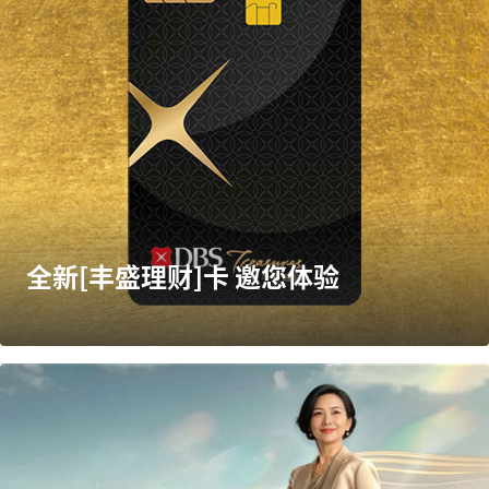
全新[丰盛理财]卡 邀您体验