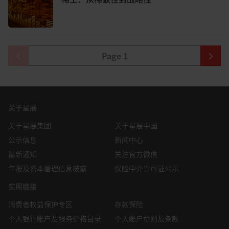
United States of America) where such distribution,
publication, availability or use would be contrary to law or
regulation.
This Information is not an offer to sell or the solicitation of
an offer to buy any security in any jurisdiction (including
Page
1
but not limited to the United States of America) where
such an offer or solicitation would be contrary to law or
regulation.
This Information is published for general circulation only
and does not have regard to the specific investment
关于星展
objectives, financial situation and the particular needs of
关于星展集团
关于星展中国
any specific person. Visitors accessing this website should
always seek advice from an independent financial adviser
公示信息
新闻中心
regarding the suitability of the Information referred to
最新通知
关注官方微信
herein (taking into account the specific investment
objectives, financial situation and/or particular needs of
年报及资本管理信息披露
保险中介许可证公示
each person in receipt of the Information) before making
实用链接
any investment and/or any purchase in reliance of the
Information.
消费者权益保护专区
存款保险
个人银行账户及服务价格目录
个人账户章则及条款