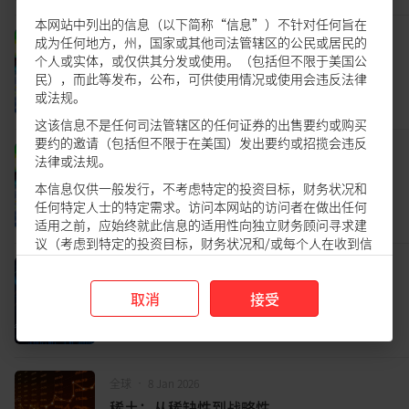
本网站中列出的信息（以下简称“信息”）不针对任何旨在
成为任何地方，州，国家或其他司法管辖区的公民或居民的
全球
•
19 Jan 2026
个人或实体，或仅供其分发或使用。（包括但不限于美国公
东盟股市：进入重新加速阶段
民），而此等发布，公布，可供使用情况或使用会违反法律
或法规。
这该信息不是任何司法管辖区的任何证券的出售要约或购买
要约的邀请（包括但不限于在美国）发出要约或招揽会违反
全球
•
19 Jan 2026
法律或法规。
全球市场震荡，机遇何在？深度解析多重挑
本信息仅供一般发行，不考虑特定的投资目标，财务状况和
战下的投资布局
任何特定人士的特定需求。访问本网站的访问者在做出任何
适用之前，应始终就此信息的适用性向独立财务顾问寻求建
议（考虑到特定的投资目标，财务状况和/或每个人在收到信
息时的特定需求）。根据信息的依赖进行投资和/或任何购
全球
•
8 Jan 2026
买。
委内瑞拉事件对金融市场的影响
取消
接受
DBS Research Disclaimer
The information set out in this website ("Information") is
not directed to, or intended for distribution to or use by,
any person or entity that is a citizen or resident of or
located in any locality, state, country, or other jurisdiction
全球
•
8 Jan 2026
(including but not limited to citizens or residents of the
稀土：从稀缺性到战略性