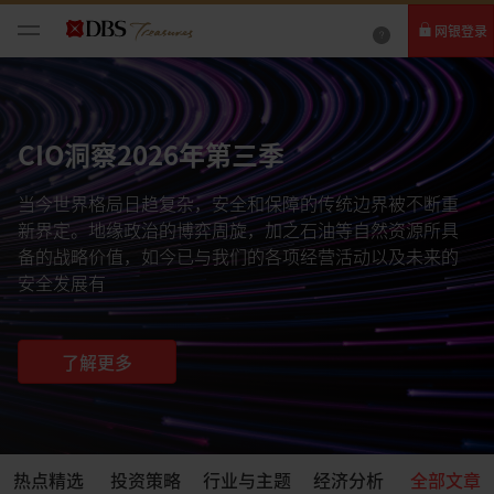
网银登录
个人网银
企业网银IDEAL
CIO洞察2026年第三季
当今世界格局日趋复杂，安全和保障的传统边界被不断重
新界定。地缘政治的博弈周旋，加之石油等自然资源所具
备的战略价值，如今已与我们的各项经营活动以及未来的
安全发展有
了解更多
热点精选
投资策略
行业与主题
经济分析
全部文章