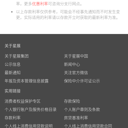
率，更多
优惠利率
可咨询分支行网点。
以上存款利率仅供参考，可能会不经事先通知而不时发生变
更，实际适用的利率请以存款开立时获取的最新利率为准。
关于星展
关于星展集团
关于星展中国
公示信息
新闻中心
最新通知
关注官方微信
年报及资本管理信息披露
保险中介许可证公示
实用链接
消费者权益保护专区
存款保险
个人银行账户及服务价格目录
个人账户章则及条款
存款利率
房贷基准利率
个人线上消费信用贷款说明
个人线上消费信用贷款合同