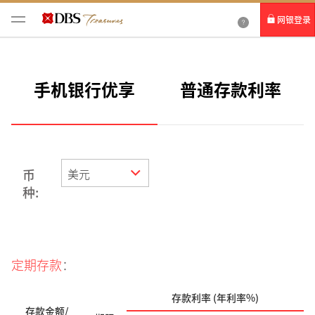
网银登录
个人网银
手机银行优享
普通存款利率
企业网银IDEAL
币
种:
定期存款
：
存款利率 (年利率%)
存款金额/