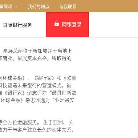
富管理
我们的网点
与我联系
网银登录
国际银行服务
个人网银
。
星展总部位于新加坡并于当地上
和南亚。星展资本充裕，所取得的
企业网银IDEAL
《环球金融》、《银行家》和《欧洲
科技塑造未来银行的营运模式，被
被《银行家》杂志评为“最具创新数
《环球金融》杂志评选为“亚洲最安
等全方位金融服务。 生于亚洲、长
致力于与客户建立长久的伙伴关系，