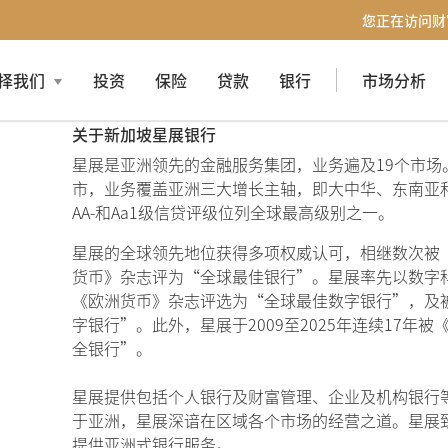
您正在访问财
择我们
投资
保险
贷款
银行
市场分析
关于新加坡星展银行
星展是亚洲领先的金融服务集团，业务遍及19
个市场
市，业务覆盖亚洲三大增长主轴，即大中华、东南亚
AA-
和
Aa1
级信贷评级位列全球最高级别之一。
星展的全球领先地位获得多项权威认可，相继数次被
货币》杂志评为“全球最佳银行”。星展率先以数字
《欧洲货币》杂志评选为“全球最佳数字银行”，及
字银行”。此外，星展于2009
至
2025
年连续
17
年
被
全银行”。
星展提供包括个人银行及财富管理、企业及机构银行
于亚洲，星展深谙在区域各个市场的经营之道。星展
提供亚洲式银行服务。