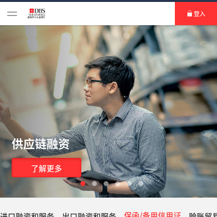
登入
供应链融资
了解更多
保函/备用信用证
进口融资和服务
出口融资和服务
赊账贸