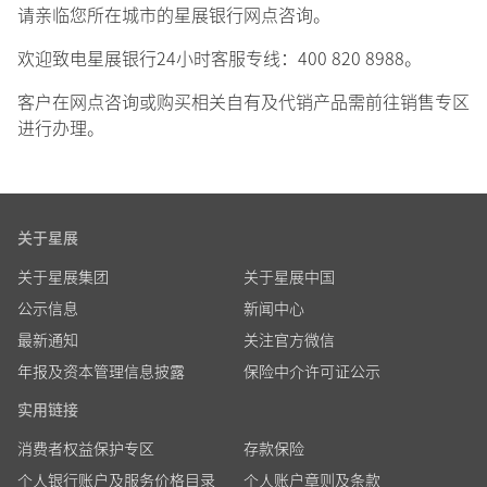
请亲临您所在城市的星展银行网点咨询。
欢迎致电星展银行24小时客服专线：400 820 8988。
客户在网点咨询或购买相关自有及代销产品需前往销售专区
进行办理。
关于星展
关于星展集团
关于星展中国
公示信息
新闻中心
最新通知
关注官方微信
年报及资本管理信息披露
保险中介许可证公示
实用链接
消费者权益保护专区
存款保险
个人银行账户及服务价格目录
个人账户章则及条款