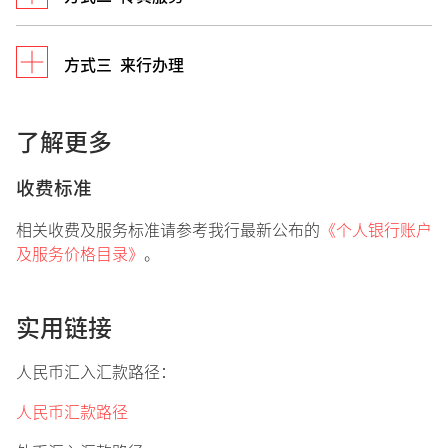
手机银行支持7*24办理多项境内转账业务。您可登
录手机银行，点击
“转账”
按钮，选择对应的功能进
行操作。
方式三 来行办理
*注:传真服务需预先亲临网点申请，具体方式及操作
您也可扫描下方微信小程序，在手机上查阅各项操作
指南请届时咨询网点服务人员，或致电我行客服专线
步骤。
400 820 8988咨询。
了解更多
持本人有效身份证件、相关真实性证明文件来行办
境内人民币转账
理。
收费标准
预约转账
来行预约
相关收费及服务标准请参考我行最新公布的
《
个人银行账户
周期性转账
及服务价格目录
》
。
本人行内外币转账
与我联络
添加境内收款人
客户经理将与您联系。
实用链接
查询手机银行转账记录
亲临分行
设置境内转账限额
人民币汇入汇款路径：
用微信扫一扫，获得手机版操作步骤
请亲临您所在城市的星展银行网点咨询。
人民币汇款路径
如需了解更多， 欢迎致电星展银行24小时客服热