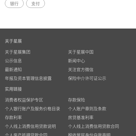
银行
支付
关于星展
关于星展集团
关于星展中国
公示信息
新闻中心
最新通知
关注官方微信
年报及资本管理信息披露
保险中介许可证公示
实用链接
消费者权益保护专区
存款保险
个人银行账户及服务价格目录
个人账户章则及条款
存款利率
房贷基准利率
个人线上消费信用贷款说明
个人线上消费信用贷款合同
个人房产抵押贷款合同
税收居民身份自我声明